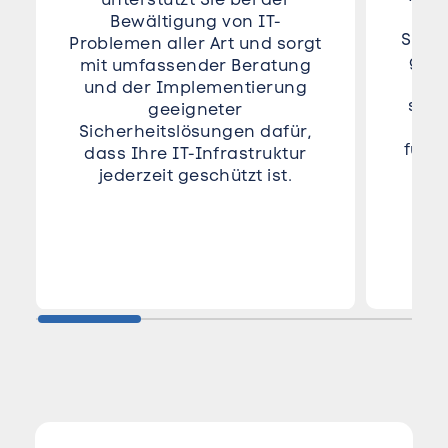
Bewältigung von IT-
Siche
Problemen aller Art und sorgt
geb
mit umfassender Beratung
ef
und der Implementierung
sorg
geeigneter
S
Sicherheitslösungen dafür,
funkt
dass Ihre IT-Infrastruktur
C
jederzeit geschützt ist.