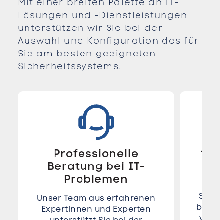
Mit einer breiten Palette an IT-
Lösungen und -Dienstleistungen
unterstützen wir Sie bei der
Auswahl und Konfiguration des für
Sie am besten geeigneten
Sicherheitssystems.
Professionelle
1st
Beratung bei IT-
Problemen
Uns
Supp
Unser Team aus erfahrenen
bei t
Expertinnen und Experten
von 
unterstützt Sie bei der