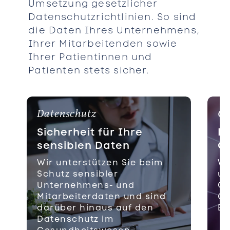
Umsetzung gesetzlicher
Datenschutzrichtlinien. So sind
die Daten Ihres Unternehmens,
Ihrer Mitarbeitenden sowie
Ihrer Patientinnen und
Patienten stets sicher.
Datenschutz
Cy
Sicherheit für Ihre
Lü
sensiblen Daten
C
Wir unterstützen Sie beim
Wi
Schutz sensibler
un
Unternehmens- und
Cy
Mitarbeiterdaten und sind
Cl
darüber hinaus auf den
En
Datenschutz im