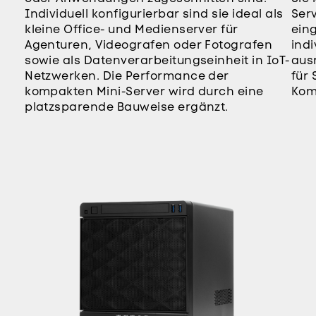
Individuell konfigurierbar sind sie ideal als
Ser
kleine Office- und Medienserver für
ein
Agenturen, Videografen oder Fotografen
indi
sowie als Datenverarbeitungseinheit in IoT-
aus
Netzwerken. Die Performance der
für
kompakten Mini-Server wird durch eine
Kom
platzsparende Bauweise ergänzt.