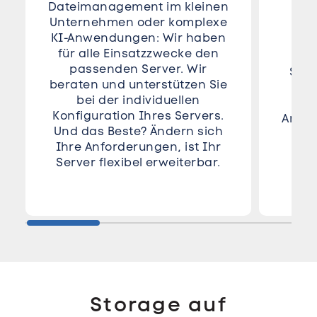
Dateimanagement im kleinen
Die
Unternehmen oder komplexe
KI-Anwendungen: Wir haben
für alle Einsatzzwecke den
for
passenden Server. Wir
Skal
beraten und unterstützen Sie
fü
bei der individuellen
un
Konfiguration Ihres Servers.
Anwen
Und das Beste? Ändern sich
Ihre Anforderungen, ist Ihr
A
Server flexibel erweiterbar.
Storage auf