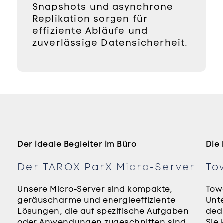
Snapshots und asynchrone
Replikation sorgen für
effiziente Abläufe und
zuverlässige Datensicherheit.
Der ideale Begleiter im Büro
Die
Der TAROX ParX Micro-Server
To
Unsere Micro-Server sind kompakte,
Towe
geräuscharme und energieeffiziente
Unt
Lösungen, die auf spezifische Aufgaben
dedi
oder Anwendungen zugeschnitten sind.
Sie 