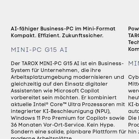
AI-fähiger Business-PC im Mini-Format
Powe
Kompakt. Effizient. Zukunftssicher.
TAR
Tech
MINI-PC G15 AI
Kom
MI
Der TAROX MINI-PC G15 AI ist ein Business-
System für Unternehmen, die ihre
Arbeitsplatzumgebung modernisieren und
Cyb
gleichzeitig auf den Einsatz digitaler
Mit
Assistenten wie Microsoft Copilot
werd
vorbereitet sein möchten. Er kombiniert
heu
aktuelle Intel® Core™ Ultra Prozessoren mit
KI-
integrierter KI-Beschleunigung (NPU),
auto
Windows 11 Pro Premium for Copilot+ sowie
Die
36 Monaten Vor-Ort-Service. Kein Hype.
Pro
Sondern eine solide, planbare Plattform für
hin
moderne Arbeitsplätze.