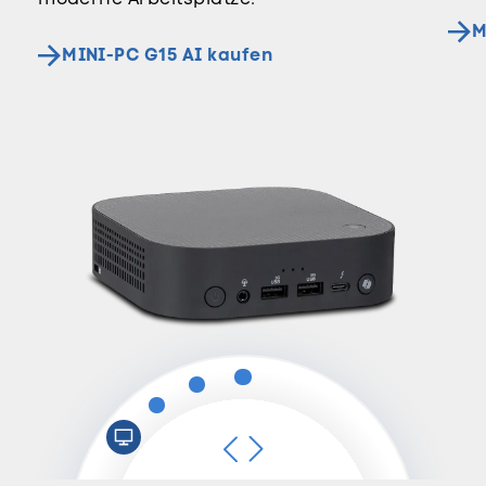
M
MINI-PC G15 AI kaufen