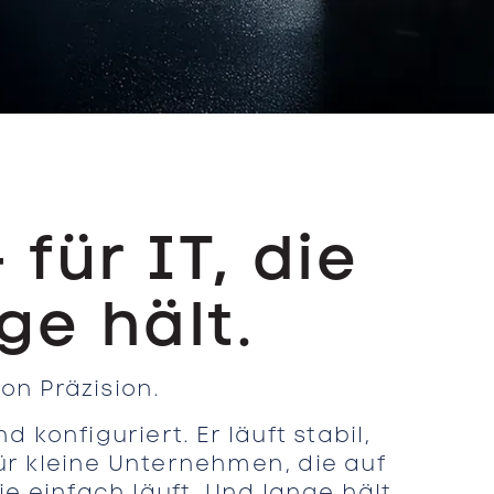
für IT, die
ge hält.
von Präzision.
 konfiguriert. Er läuft stabil,
 für kleine Unternehmen, die auf
e einfach läuft. Und lange hält.