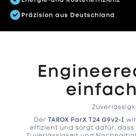
Präzision aus Deutschland
Engineered
einfach
Zuverlässigke
Der
TAROX ParX T24 G9v2-I
wir
effizient und sorgt dafür, dass
Zuverlässigkeit und Nachhaltigk