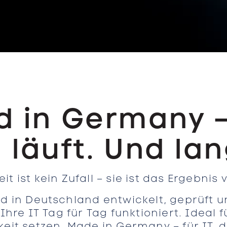
 in Germany – 
 läuft. Und lan
it ist kein Zufall – sie ist das Ergebnis 
d in Deutschland entwickelt, geprüft und
 Ihre IT Tag für Tag funktioniert. Ideal
eit setzen. Made in Germany – für IT, di