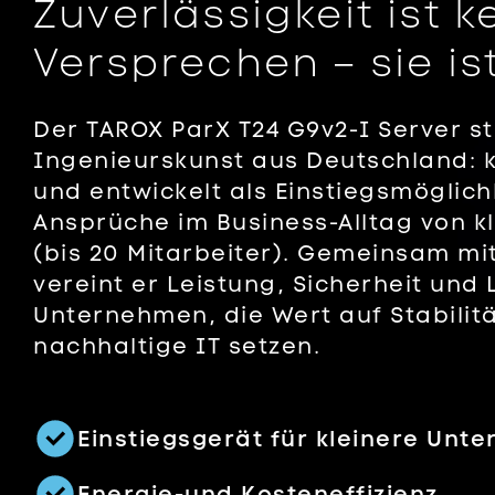
Zuverlässigkeit ist k
Events
Versprechen – sie ist
Der TAROX ParX T24 G9v2-I Server s
Ingenieurskunst aus Deutschland: k
und entwickelt als Einstiegsmöglich
Ansprüche im Business-Alltag von 
(bis 20 Mitarbeiter). Gemeinsam mi
vereint er Leistung, Sicherheit und 
Unternehmen, die Wert auf Stabilitä
nachhaltige IT setzen.
Einstiegsgerät für kleinere Unt
Energie-und Kosteneffizienz