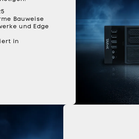
25
arme Bauweise
zwerke und Edge
ert in