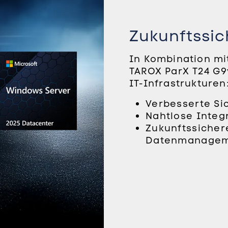
Zukunftssich
In Kombination mi
TAROX ParX T24 G9
IT-Infrastrukturen
Verbesserte Si
Nahtlose Integ
Zukunftssichere
Datenmanageme