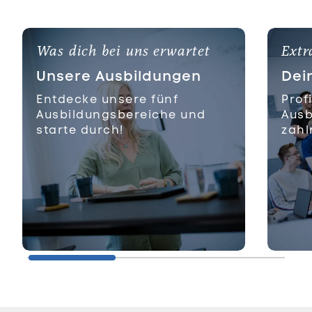
Was dich bei uns erwartet
Extr
Unsere Ausbildungen
Dei
Entdecke unsere fünf
Prof
Ausbildungsbereiche und
Ausb
starte durch!
zahl