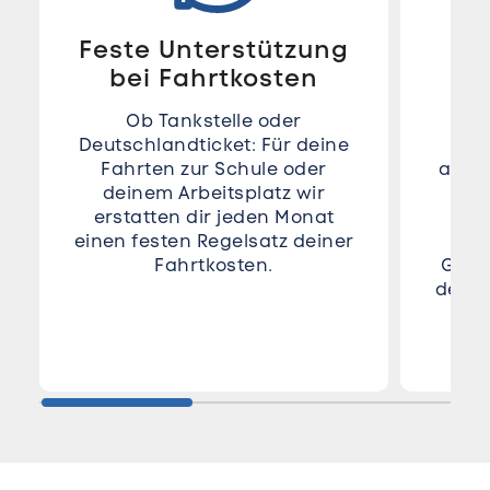
Feste Unterstützung
bei Fahrtkosten
A
Ob Tankstelle oder
Deutschlandticket: Für deine
Aus
Fahrten zur Schule oder
alle 
deinem Arbeitsplatz wir
erstatten dir jeden Monat
her
einen festen Regelsatz deiner
m
Fahrtkosten.
Geme
deine