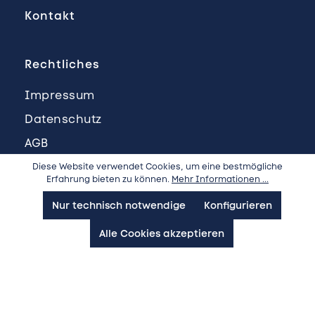
Kontakt
Rechtliches
Impressum
Datenschutz
AGB
Compliance
Diese Website verwendet Cookies, um eine bestmögliche
Erfahrung bieten zu können.
Mehr Informationen ...
Nur technisch notwendige
Konfigurieren
Folgen Sie uns
Alle Cookies akzeptieren
LinkedIn
YouTube
Facebook