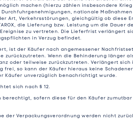
öglich machen (hierzu zählen insbesondere Krieg,
er Durchfuhrgenehmigungen, nationale Maßnahmen z
r Art, Verkehrsstörungen, gleichgültig ob diese E
TAROX, die Lieferung bzw. Leistung um die Dauer d
reignise zu vertreten. Die Lieferfrist verlängert 
agspflichten in Verzug befindet.
ert, ist der Käufer nach angemessener Nachfristse
eise zurückzutreten. Wenn die Behinderung länger al
ganz oder teilweise zurückzutreten. Verlängert sich
ng frei, so kann der Käufer hieraus keine Schaden
r Käufer unverzüglich benachrichtigt wurde.
tet sich nach § 12.
n berechtigt, sofern diese für den Käufer zumutbar s
e der Verpackungsverordnung werden nicht zurüc