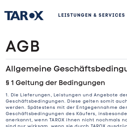
LEISTUNGEN & SERVICES
AGB
Eigenmarke
Über TAROX
Ausbildung
Allgemeine Geschäftsbedingu
Data Cloud Services
Unternehmenspolitik
Karriere
§ 1 Geltung der Bedingungen
Cyber Security
Soziale Verantwortung
1. Die Lieferungen, Leistungen und Angebote de
Geschäftsbedingungen. Diese gelten somit auch
Video Security
Pressemitteilungen
werden. Spätestens mit der Entgegennahme der
Geschäftsbedingungen des Käufers, insbesondere
anerkannt, wenn TAROX ihnen nicht nochmals n
Distribution
News & Storys
sind nur wirksam, wenn sie durch TAROX ausdrüc